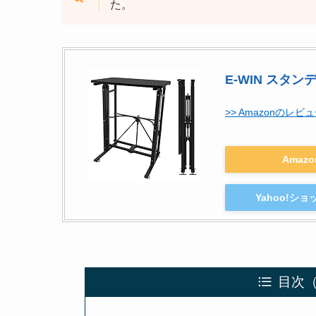
た。
E-WIN スタ
>> Amazonのレ
Amaz
Yahoo!シ
目次